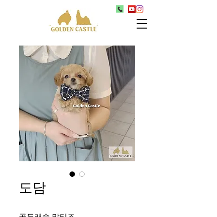
도담
골든캐슬 말티즈