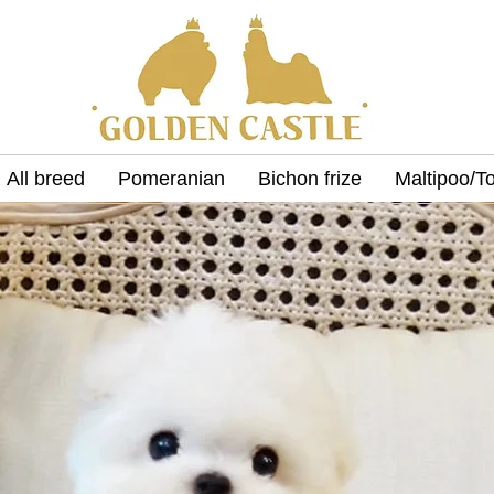
All breed
Pomeranian
Bichon frize
Maltipoo/T