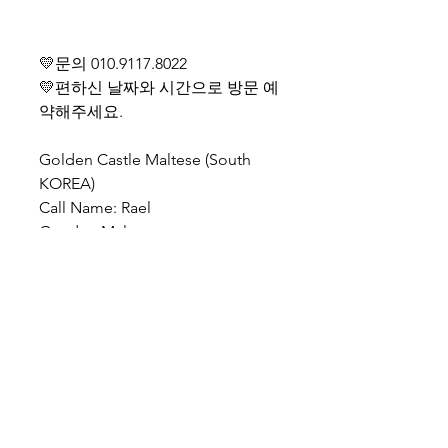
💛문의 010.9117.8022
💛편하신 날짜와 시간으로 방문 예
약해주세요.
Golden Castle Maltese (South
KOREA)
Call Name: Rael
Gender: Male
Age: 2 months old
Shipping cost separate
WhatsApp +82-10-9117-8022