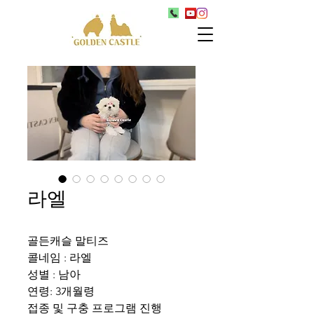
라엘
골든캐슬 말티즈
콜네임 : 라엘
성별 : 남아
연령: 3개월령
접종 및 구충 프로그램 진행