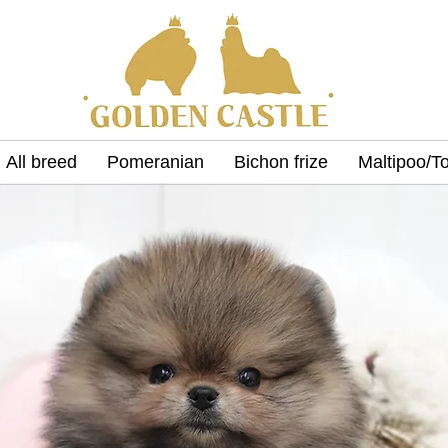
All breed
Pomeranian
Bichon frize
Maltipoo/T