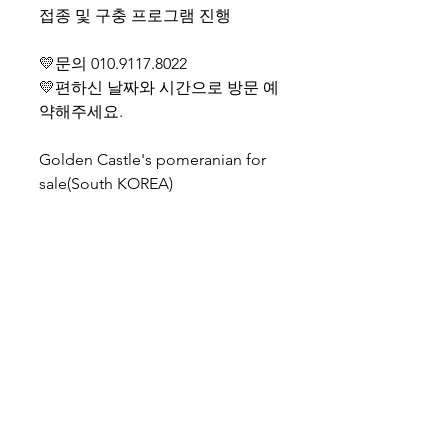
접종 및 구충 프로그램 진행
💛문의 010.9117.8022
💛편하신 날짜와 시간으로 방문 예
약해주세요.
Golden Castle's pomeranian for
sale(South KOREA)
Call Name: Linda
Gender: female
Age: 2.5 months old
Shipping cost separate
WhatsApp +82-10-9117-8022
골든캐슬켄넬쇼룸 대표 : 김현지
경기도 고양시 일산동구 강송로 113번길 54-9, 1층
+82- 010-9117-8022