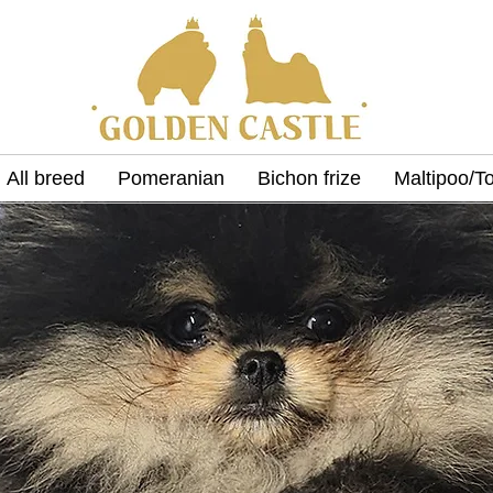
All breed
Pomeranian
Bichon frize
Maltipoo/T