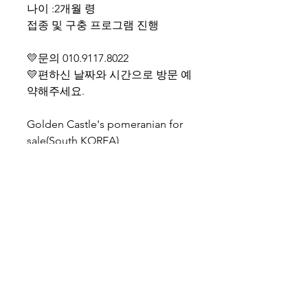
나이 :2개월 령
접종 및 구충 프로그램 진행
💛문의 010.9117.8022
💛편하신 날짜와 시간으로 방문 예
약해주세요.
Golden Castle's pomeranian for
sale(South KOREA)
Call Name: Bam
Gender: Male
Age: 2months old
Shipping cost separate
WhatsApp +82-10-9117-8022
골든캐슬켄넬쇼룸 대표 : 김현지
경기도 고양시 일산동구 강송로 113번길 54-9, 1층