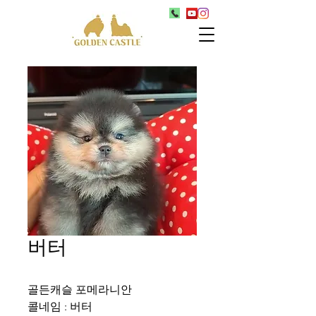
버터
골든캐슬 포메라니안
콜네임 : 버터