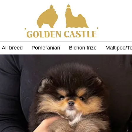
All breed
Pomeranian
Bichon frize
Maltipoo/T