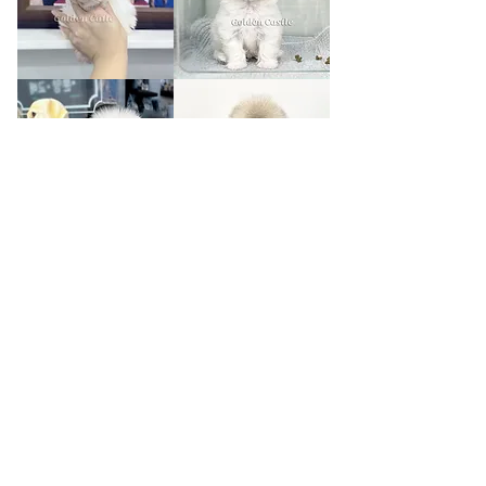
하
미
임
셸
헨
리
디
셸
네
플
티
로
리
3
/
9