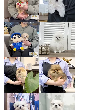
모
지
아
든
리
웬
아
디
요
치
한
피