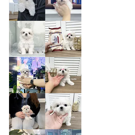
지
하
든
임
미
코
셸
코
러
아
비
바
라
아