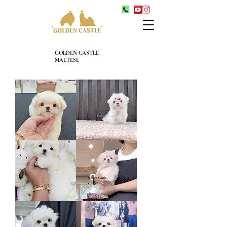
GOLDEN CASTLE
MALTESE
뚜
사
리
라
타
엘
미
라