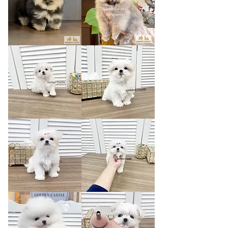
벨
헨
라
리
밀
사
크
랑
아
에
랑
이
스