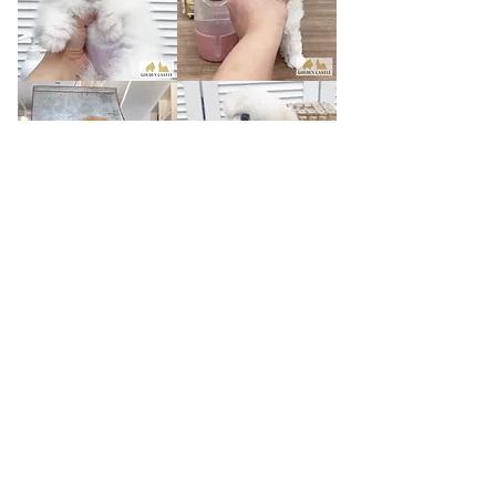
키
루
티
니
로
큐
빈
이
아
샤
띠
벳
7
/
9